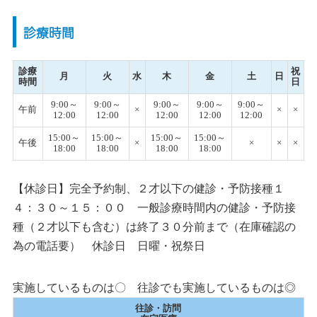
診療時間
診療
祝
月
火
水
木
金
土
日
時間
日
9:00～
9:00～
9:00～
9:00～
9:00～
午前
×
×
×
12:00
12:00
12:00
12:00
12:00
15:00～
15:00～
15:00～
15:00～
午後
×
×
×
×
18:00
18:00
18:00
18:00
【休診日】完全予約制、２才以下の健診・予防接種１
４：３０～１５：００ 一般診療時間内の健診・予防接
種（２才以下も含む）は終了３０分前まで（在庫確認の
為の電話要） 休診日 日曜・祝祭日
実施しているものは〇 往診でも実施しているものは◎
往診・訪問