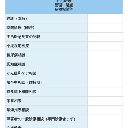
在宅医療
管理・処置
各種相談等
往診（臨時）
訪問診療（随時）
主治医意見書の記載
小児在宅医療
糖尿病相談
認知症相談
がん緩和ケア相談
脳卒中相談（維持期）
摂食嚥下機能相談
栄養相談
禁煙指導相談
障害者の一般診療相談（専門診療含まず）