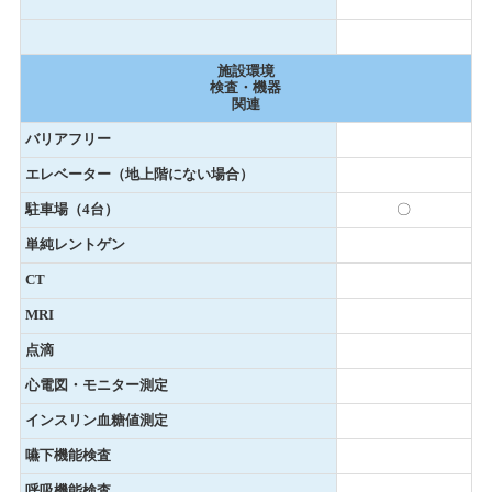
施設環境
検査・機器
関連
バリアフリー
エレベーター（地上階にない場合）
駐車場（4台）
〇
単純レントゲン
CT
MRI
点滴
心電図・モニター測定
インスリン血糖値測定
嚥下機能検査
呼吸機能検査