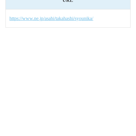
URL
https://www.ne.jp/asahi/takahashi/syounika/