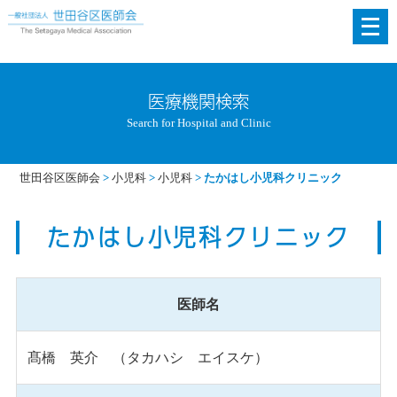
メ
ニ
ュ
ー
医療機関検索
を
Search for Hospital and Clinic
開
く
世田谷区医師会
>
小児科
>
小児科
>
たかはし小児科クリニック
たかはし小児科クリニック
医師名
髙橋 英介 （タカハシ エイスケ）