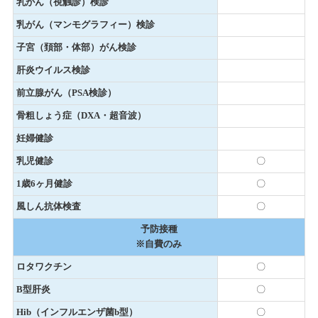
乳がん（視触診）検診
乳がん（マンモグラフィー）検診
子宮（頚部・体部）がん検診
肝炎ウイルス検診
前立腺がん（PSA検診）
骨粗しょう症（DXA・超音波）
妊婦健診
乳児健診
〇
1歳6ヶ月健診
〇
風しん抗体検査
〇
予防接種
※自費のみ
ロタワクチン
〇
B型肝炎
〇
Hib（インフルエンザ菌b型）
〇