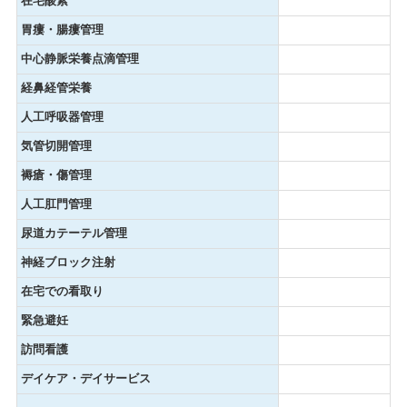
在宅酸素
胃瘻・腸瘻管理
中心静脈栄養点滴管理
経鼻経管栄養
人工呼吸器管理
気管切開管理
褥瘡・傷管理
人工肛門管理
尿道カテーテル管理
神経ブロック注射
在宅での看取り
緊急避妊
訪問看護
デイケア・デイサービス