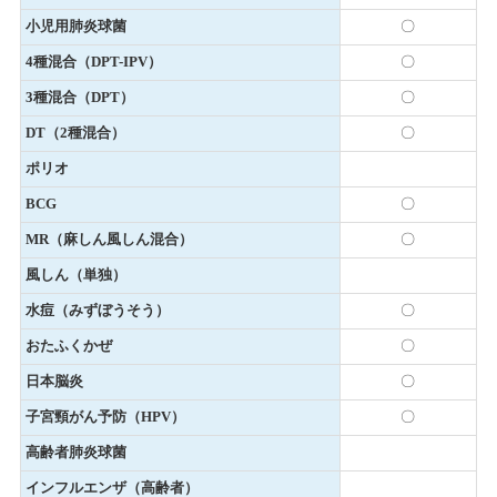
小児用肺炎球菌
〇
4種混合（DPT-IPV）
〇
3種混合（DPT）
〇
DT（2種混合）
〇
ポリオ
BCG
〇
MR（麻しん風しん混合）
〇
風しん（単独）
水痘（みずぼうそう）
〇
おたふくかぜ
〇
日本脳炎
〇
子宮頸がん予防（HPV）
〇
高齢者肺炎球菌
インフルエンザ（高齢者）