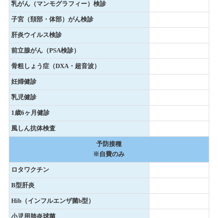
乳がん（マンモグラフィー）検診
子宮（頚部・体部）がん検診
肝炎ウイルス検診
前立腺がん（PSA検診）
骨粗しょう症（DXA・超音波）
妊婦健診
乳児健診
1歳6ヶ月健診
風しん抗体検査
予防接種
※自費のみ
ロタワクチン
B型肝炎
Hib（インフルエンザ菌b型）
小児用肺炎球菌