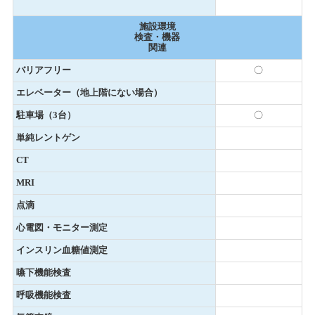
施設環境
検査・機器
関連
バリアフリー
〇
エレベーター（地上階にない場合）
駐車場（3台）
〇
単純レントゲン
CT
MRI
点滴
心電図・モニター測定
インスリン血糖値測定
嚥下機能検査
呼吸機能検査