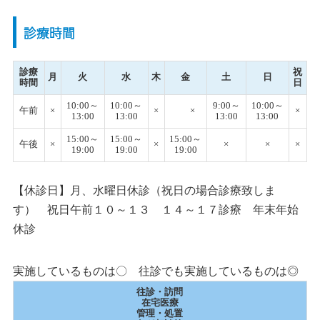
診療時間
診療
祝
月
火
水
木
金
土
日
時間
日
10:00～
10:00～
9:00～
10:00～
午前
×
×
×
×
13:00
13:00
13:00
13:00
15:00～
15:00～
15:00～
午後
×
×
×
×
×
19:00
19:00
19:00
【休診日】月、水曜日休診（祝日の場合診療致しま
す） 祝日午前１０～１３ １４～１７診療 年末年始
休診
実施しているものは〇 往診でも実施しているものは◎
往診・訪問
在宅医療
管理・処置