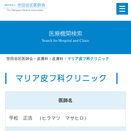
メ
ニ
ュ
ー
医療機関検索
を
Search for Hospital and Clinic
開
く
世田谷区医師会
>
皮膚科
>
皮膚科
>
マリア皮フ科クリニック
マリア皮フ科クリニック
医師名
平松 正浩 （ヒラマツ マサヒロ）