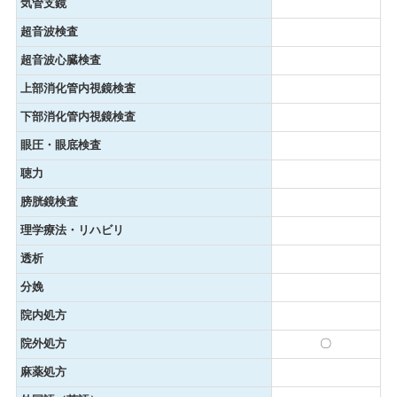
気管支鏡
超音波検査
超音波心臓検査
上部消化管内視鏡検査
下部消化管内視鏡検査
眼圧・眼底検査
聴力
膀胱鏡検査
理学療法・リハビリ
透析
分娩
院内処方
院外処方
〇
麻薬処方