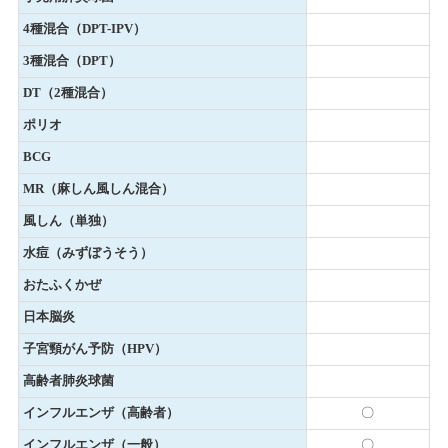
4種混合（DPT-IPV）
3種混合（DPT）
DT（2種混合）
ポリオ
BCG
MR（麻しん風しん混合）
風しん（単独）
水痘（みずぼうそう）
おたふくかぜ
日本脳炎
子宮頸がん予防（HPV）
高齢者肺炎球菌
インフルエンザ（高齢者）
〇
インフルエンザ（一般）
〇