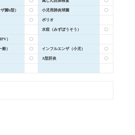
〇
風しん抗体検査
〇
ンザ菌b型）
〇
小児用肺炎球菌
〇
〇
ポリオ
水痘（みずぼうそう）
〇
PV）
〇
一般）
〇
インフルエンザ（小児）
〇
〇
A型肝炎
〇