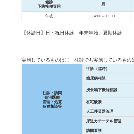
健診
月
予防接種専用
午後
14:00～15:00
【休診日】日・祝日休診 年末年始、夏期休診
実施しているものは〇 往診でも実施しているもの
往診（臨時）
糖尿病相談
摂食嚥下機能相談
往診・訪問
在宅医療
管理・処置
在宅酸素
各種相談等
人工呼吸器管理
尿道カテーテル管理
訪問看護