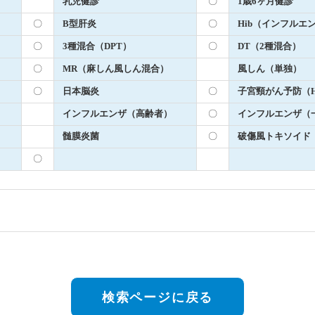
乳児健診
〇
1歳6ヶ月健診
〇
B型肝炎
〇
Hib（インフルエ
〇
3種混合（DPT）
〇
DT（2種混合）
〇
MR（麻しん風しん混合）
風しん（単独）
〇
日本脳炎
〇
子宮頸がん予防（H
インフルエンザ（高齢者）
〇
インフルエンザ（
髄膜炎菌
〇
破傷風トキソイド
〇
検索ページに戻る