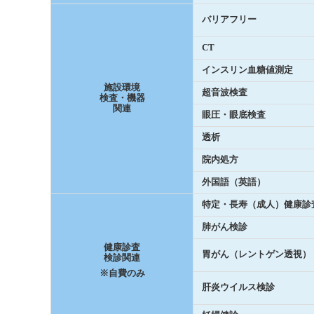
バリアフリー
CT
インスリン血糖値測定
施設環境
超音波検査
検査・機器
関連
眼圧・眼底検査
透析
院内処方
外国語（英語）
特定・長寿（成人）健康診
肺がん検診
健康診査
胃がん（レントゲン透視）
検診関連
※自費のみ
肝炎ウイルス検診