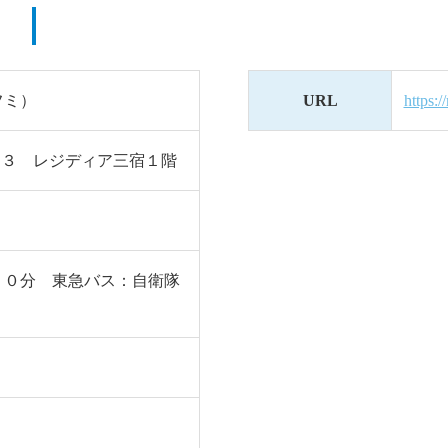
ク
フミ）
URL
https:
－１３ レジディア三宿１階
１０分 東急バス：自衛隊