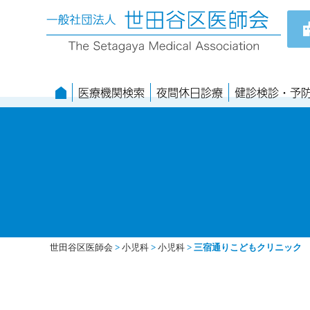
医療機関検索
夜間休日診療
健診検診・予
世田谷区医師会
>
小児科
>
小児科
>
三宿通りこどもクリニック