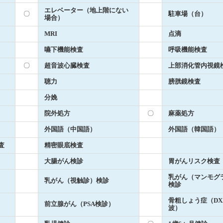
エレベーター（地上階にない
〇
駐車場（台）
場合）
MRI
点滴
嚥下機能検査
呼吸機能検査
〇
超音波心臓検査
上部消化管内視鏡
聴力
膀胱鏡検査
分娩
院外処方
〇
麻薬処方
外国語（中国語）
外国語（韓国語）
査
精密眼底検査
大腸がん検診
胃がんリスク検査（
乳がん（マンモグ
乳がん（視触診）検診
検診
骨粗しょう症（DX
前立腺がん（PSA検診）
波）