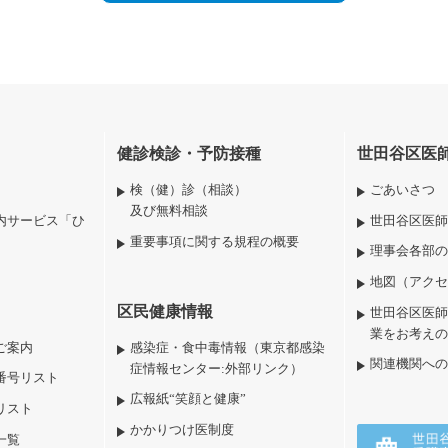
健診検診・予防接種
世田谷区医
検（健）診（相談）
ごあいさつ
及び無料相談
内サービス「ひ
世田谷区医師
重要事項に関する規程の概要
理事会各部の
地図（アクセ
区民健康情報
世田谷区医師
業をお考えの
ご案内
感染症・食中毒情報（東京都感染
関連機関への
症情報センター:外部リンク）
番号リスト
広報紙“笑顔と健康”
リスト
かかりつけ医制度
一覧