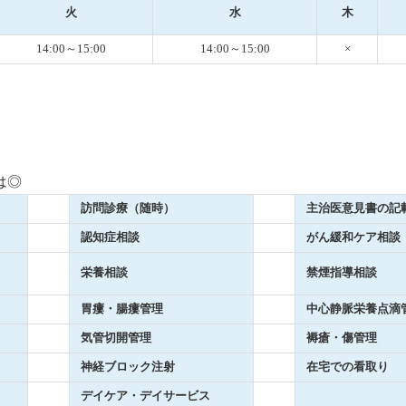
火
水
木
14:00～15:00
14:00～15:00
×
は◎
訪問診療（随時）
主治医意見書の記
認知症相談
がん緩和ケア相談
栄養相談
禁煙指導相談
胃瘻・腸瘻管理
中心静脈栄養点滴
気管切開管理
褥瘡・傷管理
神経ブロック注射
在宅での看取り
デイケア・デイサービス