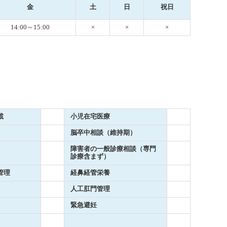
金
土
日
祝日
14:00～15:00
×
×
×
載
小児在宅医療
脳卒中相談（維持期）
障害者の一般診療相談（専門
診療含まず）
管理
経鼻経管栄養
人工肛門管理
緊急避妊