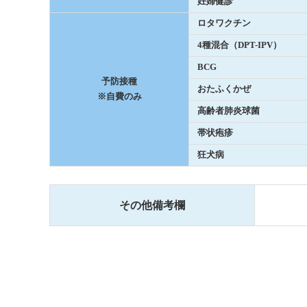
妊婦健診
ロタワクチン
4種混合（DPT-IPV）
BCG
予防接種
おたふくかぜ
※自費のみ
高齢者肺炎球菌
帯状疱疹
狂犬病
その他備考欄