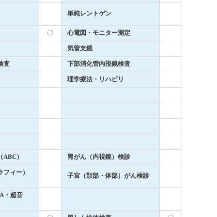
単純レントゲン
〇
心電図・モニター測定
気管支鏡
検査
下部消化管内視鏡検査
理学療法・リハビリ
ABC）
胃がん（内視鏡）検診
ラフィー）
子宮（頚部・体部）がん検診
A・超音