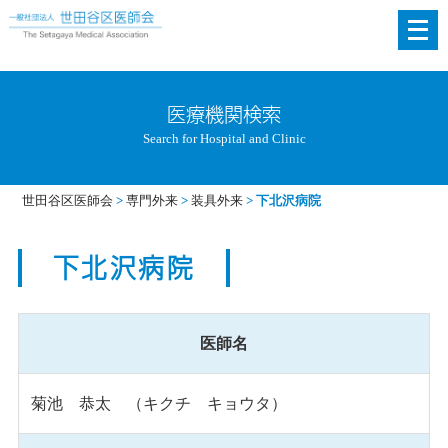
メ
ニ
ュ
ー
医療機関検索
を
Search for Hospital and Clinic
開
く
世田谷区医師会
>
専門外来
>
装具外来
>
下北沢病院
下北沢病院
医師名
菊池 恭太 （キクチ キョウタ）