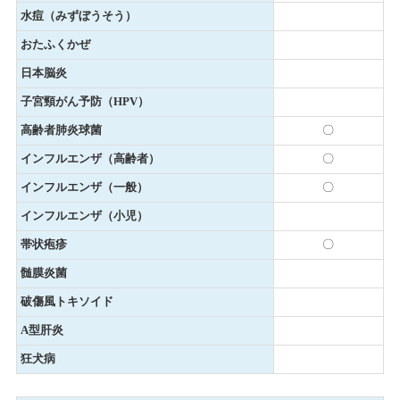
水痘（みずぼうそう）
おたふくかぜ
日本脳炎
子宮頸がん予防（HPV）
高齢者肺炎球菌
〇
インフルエンザ（高齢者）
〇
インフルエンザ（一般）
〇
インフルエンザ（小児）
帯状疱疹
〇
髄膜炎菌
破傷風トキソイド
A型肝炎
狂犬病