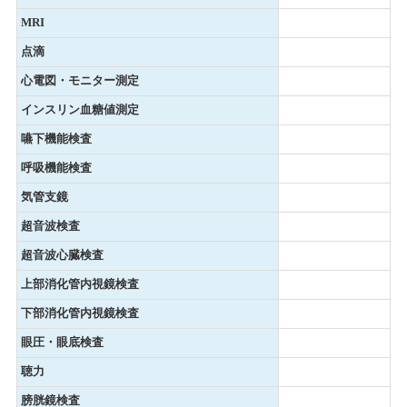
MRI
点滴
心電図・モニター測定
インスリン血糖値測定
嚥下機能検査
呼吸機能検査
気管支鏡
超音波検査
超音波心臓検査
上部消化管内視鏡検査
下部消化管内視鏡検査
眼圧・眼底検査
聴力
膀胱鏡検査