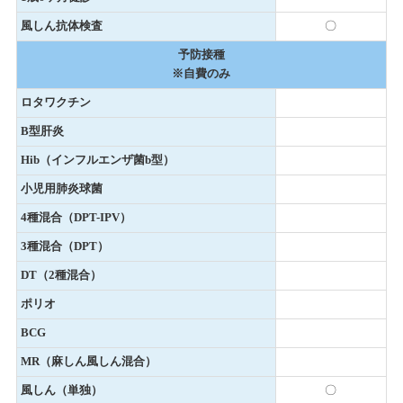
風しん抗体検査
〇
予防接種
※自費のみ
ロタワクチン
B型肝炎
Hib（インフルエンザ菌b型）
小児用肺炎球菌
4種混合（DPT-IPV）
3種混合（DPT）
DT（2種混合）
ポリオ
BCG
MR（麻しん風しん混合）
風しん（単独）
〇