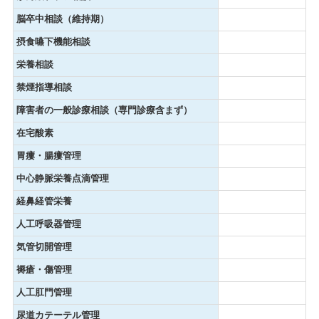
脳卒中相談（維持期）
摂食嚥下機能相談
栄養相談
禁煙指導相談
障害者の一般診療相談（専門診療含まず）
在宅酸素
胃瘻・腸瘻管理
中心静脈栄養点滴管理
経鼻経管栄養
人工呼吸器管理
気管切開管理
褥瘡・傷管理
人工肛門管理
尿道カテーテル管理