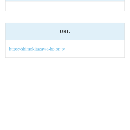
URL
https://shimokitazawa-hp.or.jp/