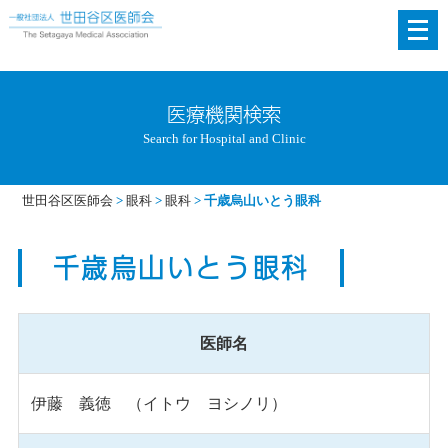
メ
ニ
ュ
ー
医療機関検索
を
Search for Hospital and Clinic
開
く
世田谷区医師会
>
眼科
>
眼科
>
千歳烏山いとう眼科
千歳烏山いとう眼科
医師名
伊藤 義徳 （イトウ ヨシノリ）