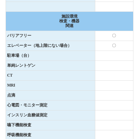
施設環境
検査・機器
関連
バリアフリー
〇
エレベーター（地上階にない場合）
〇
駐車場（台）
単純レントゲン
CT
MRI
点滴
心電図・モニター測定
インスリン血糖値測定
嚥下機能検査
呼吸機能検査