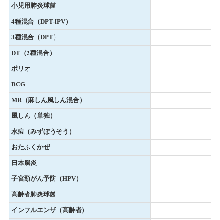
小児用肺炎球菌
4種混合（DPT-IPV）
3種混合（DPT）
DT（2種混合）
ポリオ
BCG
MR（麻しん風しん混合）
風しん（単独）
水痘（みずぼうそう）
おたふくかぜ
日本脳炎
子宮頸がん予防（HPV）
高齢者肺炎球菌
インフルエンザ（高齢者）