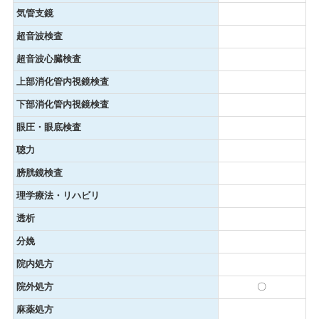
気管支鏡
超音波検査
超音波心臓検査
上部消化管内視鏡検査
下部消化管内視鏡検査
眼圧・眼底検査
聴力
膀胱鏡検査
理学療法・リハビリ
透析
分娩
院内処方
院外処方
〇
麻薬処方