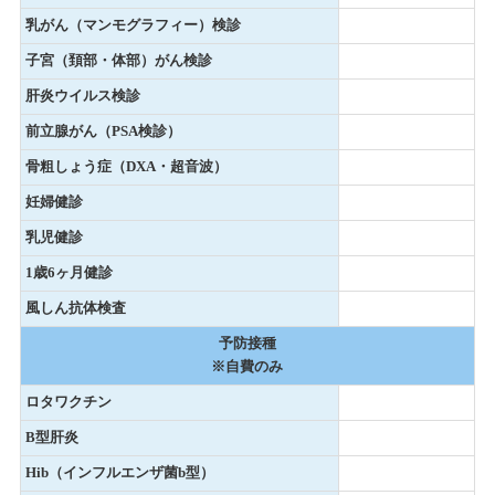
乳がん（マンモグラフィー）検診
子宮（頚部・体部）がん検診
肝炎ウイルス検診
前立腺がん（PSA検診）
骨粗しょう症（DXA・超音波）
妊婦健診
乳児健診
1歳6ヶ月健診
風しん抗体検査
予防接種
※自費のみ
ロタワクチン
B型肝炎
Hib（インフルエンザ菌b型）