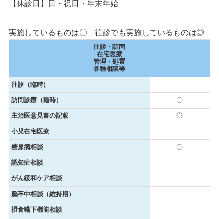
【休診日】日・祝日・年末年始
実施しているものは〇 往診でも実施しているものは◎
往診・訪問
在宅医療
管理・処置
各種相談等
往診（臨時）
訪問診療（随時）
〇
主治医意見書の記載
◎
小児在宅医療
糖尿病相談
〇
認知症相談
がん緩和ケア相談
脳卒中相談（維持期）
摂食嚥下機能相談