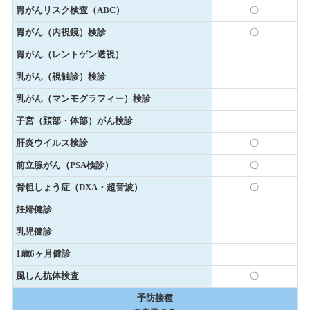
胃がんリスク検査（ABC）
〇
胃がん（内視鏡）検診
〇
胃がん（レントゲン透視）
乳がん（視触診）検診
乳がん（マンモグラフィー）検診
子宮（頚部・体部）がん検診
肝炎ウイルス検診
〇
前立腺がん（PSA検診）
〇
骨粗しょう症（DXA・超音波）
〇
妊婦健診
乳児健診
1歳6ヶ月健診
風しん抗体検査
〇
予防接種