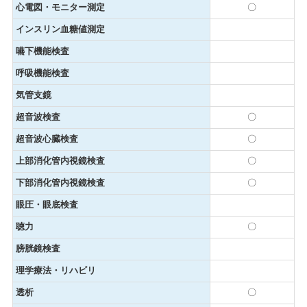
心電図・モニター測定
〇
インスリン血糖値測定
嚥下機能検査
呼吸機能検査
気管支鏡
超音波検査
〇
超音波心臓検査
〇
上部消化管内視鏡検査
〇
下部消化管内視鏡検査
〇
眼圧・眼底検査
聴力
〇
膀胱鏡検査
理学療法・リハビリ
透析
〇