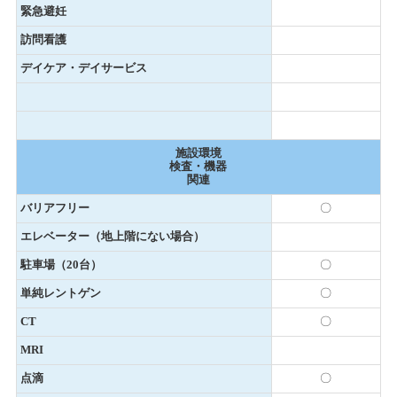
緊急避妊
訪問看護
デイケア・デイサービス
施設環境
検査・機器
関連
バリアフリー
〇
エレベーター（地上階にない場合）
駐車場（20台）
〇
単純レントゲン
〇
CT
〇
MRI
点滴
〇