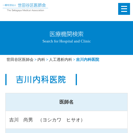
メ
ニ
ュ
ー
医療機関検索
を
Search for Hospital and Clinic
開
く
世田谷区医師会
>
内科
>
人工透析内科
>
吉川内科医院
吉川内科医院
医師名
吉川 尚男 （ヨシカワ ヒサオ）