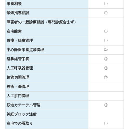
栄養相談
〇
禁煙指導相談
〇
障害者の一般診療相談（専門診療含まず）
在宅酸素
〇
胃瘻・腸瘻管理
〇
中心静脈栄養点滴管理
◎
経鼻経管栄養
◎
人工呼吸器管理
◎
気管切開管理
◎
褥瘡・傷管理
人工肛門管理
尿道カテーテル管理
◎
神経ブロック注射
在宅での看取り
〇