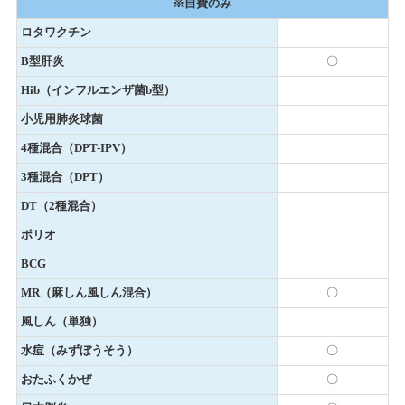
※自費のみ
ロタワクチン
B型肝炎
〇
Hib（インフルエンザ菌b型）
小児用肺炎球菌
4種混合（DPT-IPV）
3種混合（DPT）
DT（2種混合）
ポリオ
BCG
MR（麻しん風しん混合）
〇
風しん（単独）
水痘（みずぼうそう）
〇
おたふくかぜ
〇