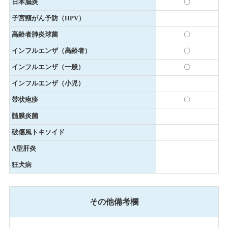
日本脳炎
〇
子宮頸がん予防（HPV）
高齢者肺炎球菌
〇
インフルエンザ（高齢者）
〇
インフルエンザ（一般）
〇
インフルエンザ（小児）
帯状疱疹
〇
髄膜炎菌
破傷風トキソイド
A型肝炎
狂犬病
その他備考欄