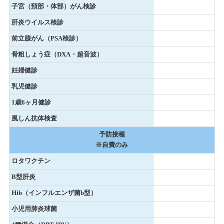
子宮（頚部・体部）がん検診
肝炎ウイルス検診
前立腺がん（PSA検診）
骨粗しょう症（DXA・超音波）
妊婦健診
乳児健診
1歳6ヶ月健診
風しん抗体検査
予防接種
※自費のみ
ロタワクチン
B型肝炎
Hib（インフルエンザ菌b型）
小児用肺炎球菌