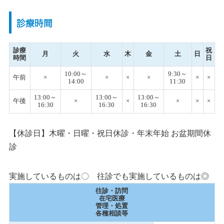
診療時間
診療
祝
月
火
水
木
金
土
日
時間
日
10:00～
9:30～
午前
×
×
×
×
×
×
14:00
11:30
13:00～
13:00～
13:00～
午後
×
×
×
×
×
16:30
16:30
16:30
【休診日】木曜・日曜・祝日休診・年末年始 お盆期間休
診
実施しているものは〇 往診でも実施しているものは◎
往診・訪問
在宅医療
管理・処置
各種相談等