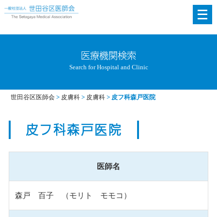
メ
ニ
ュ
ー
医療機関検索
を
Search for Hospital and Clinic
開
く
世田谷区医師会
>
皮膚科
>
皮膚科
>
皮フ科森戸医院
皮フ科森戸医院
医師名
森戸 百子 （モリト モモコ）