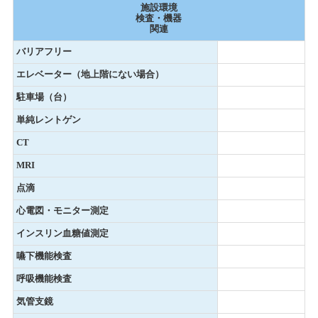
施設環境
検査・機器
関連
バリアフリー
エレベーター（地上階にない場合）
駐車場（台）
単純レントゲン
CT
MRI
点滴
心電図・モニター測定
インスリン血糖値測定
嚥下機能検査
呼吸機能検査
気管支鏡