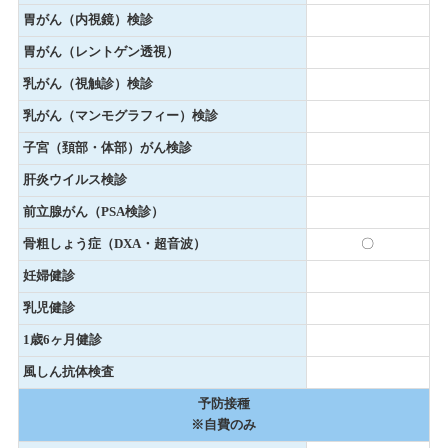
胃がん（内視鏡）検診
胃がん（レントゲン透視）
乳がん（視触診）検診
乳がん（マンモグラフィー）検診
子宮（頚部・体部）がん検診
肝炎ウイルス検診
前立腺がん（PSA検診）
骨粗しょう症（DXA・超音波）
〇
妊婦健診
乳児健診
1歳6ヶ月健診
風しん抗体検査
予防接種
※自費のみ