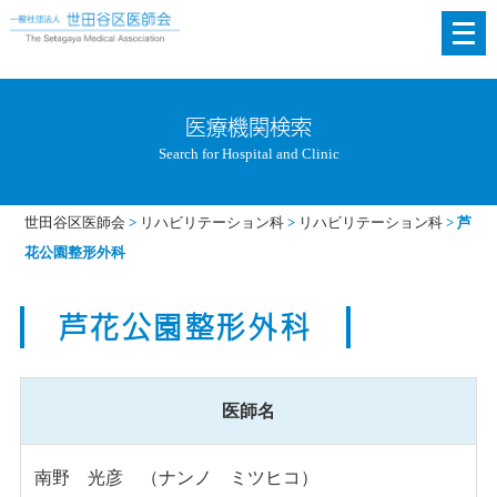
メ
ニ
ュ
ー
医療機関検索
を
Search for Hospital and Clinic
開
く
世田谷区医師会
>
リハビリテーション科
>
リハビリテーション科
>
芦
花公園整形外科
芦花公園整形外科
医師名
南野 光彦 （ナンノ ミツヒコ）