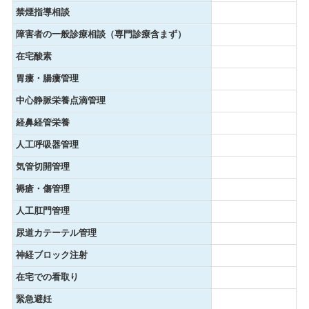
禁煙指導相談
障害者の一般診療相談（専門診療含まず）
在宅酸素
胃瘻・腸瘻管理
中心静脈栄養点滴管理
経鼻経管栄養
人工呼吸器管理
気管切開管理
褥瘡・傷管理
人工肛門管理
尿道カテーテル管理
神経ブロック注射
在宅での看取り
緊急避妊