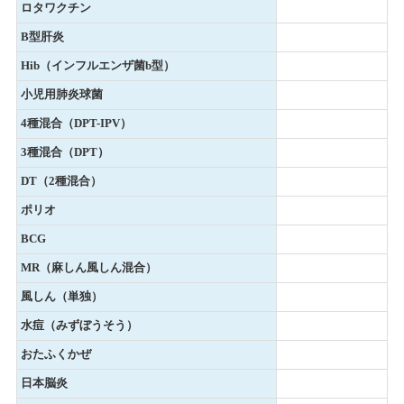
ロタワクチン
B型肝炎
Hib（インフルエンザ菌b型）
小児用肺炎球菌
4種混合（DPT-IPV）
3種混合（DPT）
DT（2種混合）
ポリオ
BCG
MR（麻しん風しん混合）
風しん（単独）
水痘（みずぼうそう）
おたふくかぜ
日本脳炎