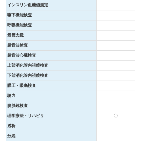
インスリン血糖値測定
嚥下機能検査
呼吸機能検査
気管支鏡
超音波検査
超音波心臓検査
上部消化管内視鏡検査
下部消化管内視鏡検査
眼圧・眼底検査
聴力
膀胱鏡検査
理学療法・リハビリ
〇
透析
分娩