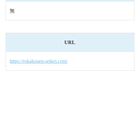
無
URL
https://rokakouen-seikei.com/