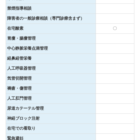
禁煙指導相談
障害者の一般診療相談（専門診療含まず）
在宅酸素
〇
胃瘻・腸瘻管理
中心静脈栄養点滴管理
経鼻経管栄養
人工呼吸器管理
気管切開管理
褥瘡・傷管理
人工肛門管理
尿道カテーテル管理
神経ブロック注射
在宅での看取り
緊急避妊