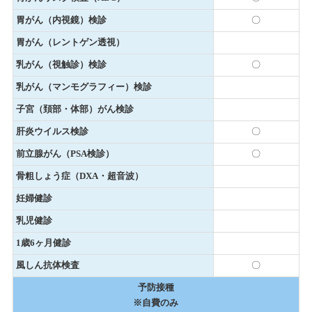
胃がん（内視鏡）検診
〇
胃がん（レントゲン透視）
乳がん（視触診）検診
〇
乳がん（マンモグラフィー）検診
子宮（頚部・体部）がん検診
肝炎ウイルス検診
〇
前立腺がん（PSA検診）
〇
骨粗しょう症（DXA・超音波）
妊婦健診
乳児健診
1歳6ヶ月健診
風しん抗体検査
〇
予防接種
※自費のみ