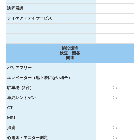
訪問看護
デイケア・デイサービス
施設環境
検査・機器
関連
バリアフリー
エレベーター（地上階にない場合）
駐車場（3台）
〇
単純レントゲン
〇
CT
MRI
点滴
〇
心電図・モニター測定
〇