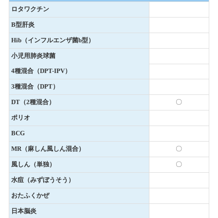
ロタワクチン
B型肝炎
Hib（インフルエンザ菌b型）
小児用肺炎球菌
4種混合（DPT-IPV）
3種混合（DPT）
DT（2種混合）
〇
ポリオ
BCG
MR（麻しん風しん混合）
〇
風しん（単独）
〇
水痘（みずぼうそう）
おたふくかぜ
日本脳炎