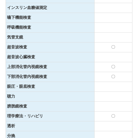
インスリン血糖値測定
嚥下機能検査
呼吸機能検査
気管支鏡
超音波検査
〇
超音波心臓検査
上部消化管内視鏡検査
〇
下部消化管内視鏡検査
〇
眼圧・眼底検査
聴力
膀胱鏡検査
理学療法・リハビリ
〇
透析
分娩