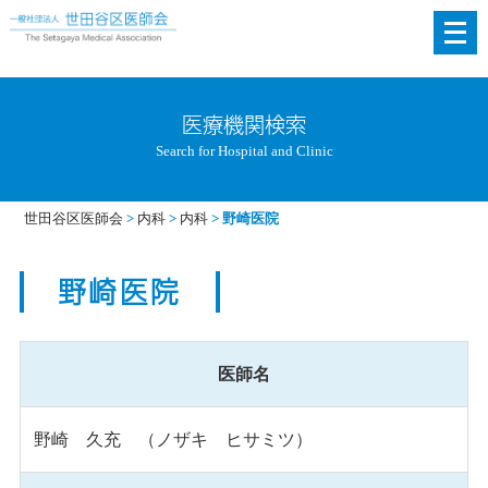
メ
ニ
ュ
ー
医療機関検索
を
Search for Hospital and Clinic
開
く
世田谷区医師会
>
内科
>
内科
>
野崎医院
野崎医院
医師名
野崎 久充 （ノザキ ヒサミツ）