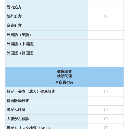
院内処方
院外処方
〇
麻薬処方
外国語（英語）
外国語（中国語）
外国語（韓国語）
健康診査
検診関連
※自費のみ
特定・長寿（成人）健康診査
〇
精密眼底検査
肺がん検診
〇
大腸がん検診
〇
胃がんリスク検査（ABC）
〇