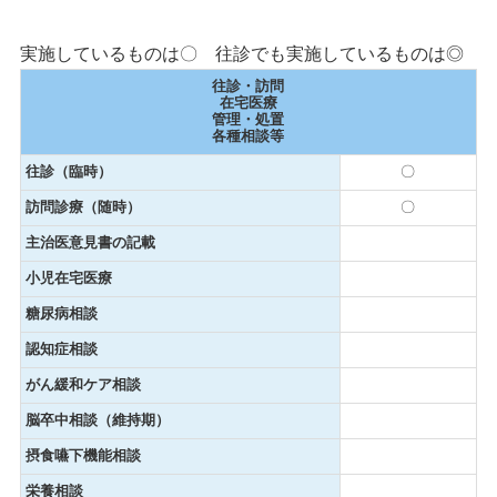
実施しているものは〇 往診でも実施しているものは◎
往診・訪問
在宅医療
管理・処置
各種相談等
往診（臨時）
〇
訪問診療（随時）
〇
主治医意見書の記載
小児在宅医療
糖尿病相談
認知症相談
がん緩和ケア相談
脳卒中相談（維持期）
摂食嚥下機能相談
栄養相談