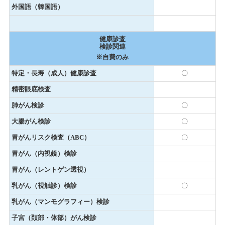
外国語（韓国語）
健康診査
検診関連
※自費のみ
特定・長寿（成人）健康診査
〇
精密眼底検査
肺がん検診
〇
大腸がん検診
〇
胃がんリスク検査（ABC）
〇
胃がん（内視鏡）検診
胃がん（レントゲン透視）
乳がん（視触診）検診
〇
乳がん（マンモグラフィー）検診
子宮（頚部・体部）がん検診