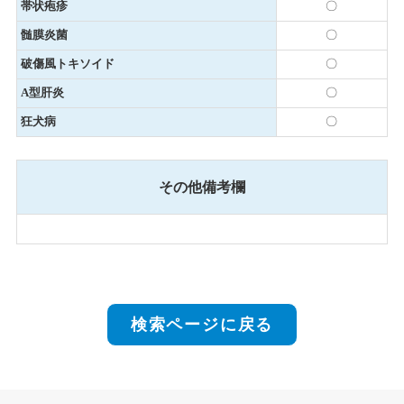
帯状疱疹
〇
髄膜炎菌
〇
破傷風トキソイド
〇
A型肝炎
〇
狂犬病
〇
その他備考欄
検索ページに戻る