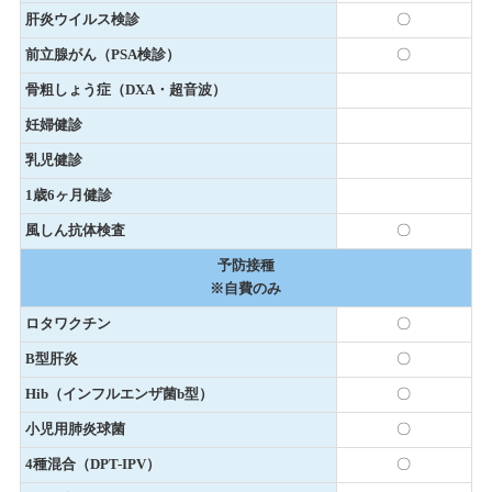
肝炎ウイルス検診
〇
前立腺がん（PSA検診）
〇
骨粗しょう症（DXA・超音波）
妊婦健診
乳児健診
1歳6ヶ月健診
風しん抗体検査
〇
予防接種
※自費のみ
ロタワクチン
〇
B型肝炎
〇
Hib（インフルエンザ菌b型）
〇
小児用肺炎球菌
〇
4種混合（DPT-IPV）
〇