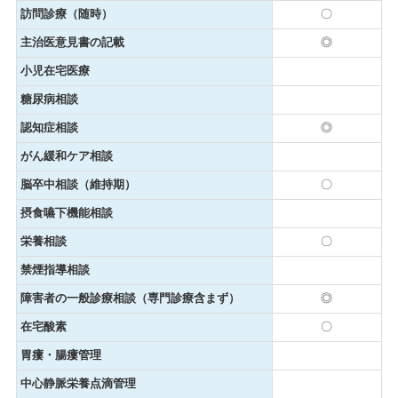
訪問診療（随時）
〇
主治医意見書の記載
◎
小児在宅医療
糖尿病相談
認知症相談
◎
がん緩和ケア相談
脳卒中相談（維持期）
〇
摂食嚥下機能相談
栄養相談
〇
禁煙指導相談
障害者の一般診療相談（専門診療含まず）
◎
在宅酸素
〇
胃瘻・腸瘻管理
中心静脈栄養点滴管理