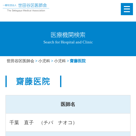
メ
ニ
ュ
ー
医療機関検索
を
Search for Hospital and Clinic
開
く
世田谷区医師会
>
小児科
>
小児科
>
齋藤医院
齋藤医院
医師名
千葉 直子 （チバ ナオコ）