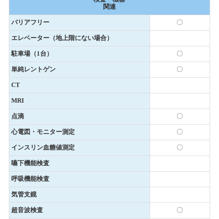
関連
バリアフリー
〇
エレベーター（地上階にない場合）
駐車場（1台）
〇
単純レントゲン
〇
CT
MRI
点滴
〇
心電図・モニター測定
〇
インスリン血糖値測定
〇
嚥下機能検査
呼吸機能検査
気管支鏡
超音波検査
〇