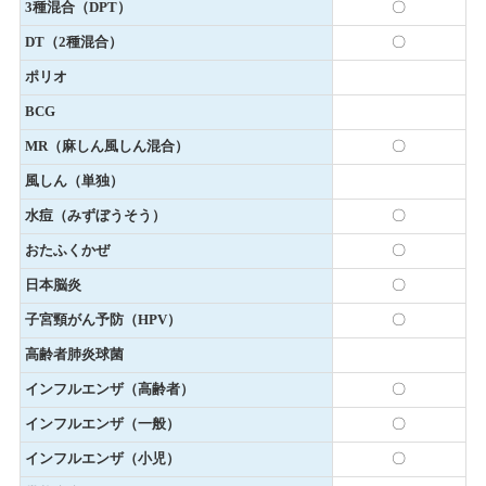
3種混合（DPT）
〇
DT（2種混合）
〇
ポリオ
BCG
MR（麻しん風しん混合）
〇
風しん（単独）
水痘（みずぼうそう）
〇
おたふくかぜ
〇
日本脳炎
〇
子宮頸がん予防（HPV）
〇
高齢者肺炎球菌
インフルエンザ（高齢者）
〇
インフルエンザ（一般）
〇
インフルエンザ（小児）
〇