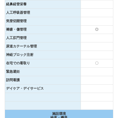
経鼻経管栄養
人工呼吸器管理
気管切開管理
褥瘡・傷管理
◎
人工肛門管理
尿道カテーテル管理
神経ブロック注射
在宅での看取り
〇
緊急避妊
訪問看護
デイケア・デイサービス
施設環境
検査・機器