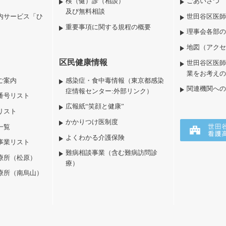
検（健）診（相談）
ごあいさつ
及び無料相談
内サービス「ひ
世田谷区医師
重要事項に関する規程の概要
理事会各部の
地図（アクセ
区民健康情報
世田谷区医師
業をお考えの
ご案内
感染症・食中毒情報（東京都感染
関連機関への
症情報センター:外部リンク）
番号リスト
広報紙“笑顔と健康”
リスト
かかりつけ医制度
一覧
よくわかる介護保険
事業リスト
難病相談事業（含む難病訪問診
療所（松原）
療）
療所（南烏山）