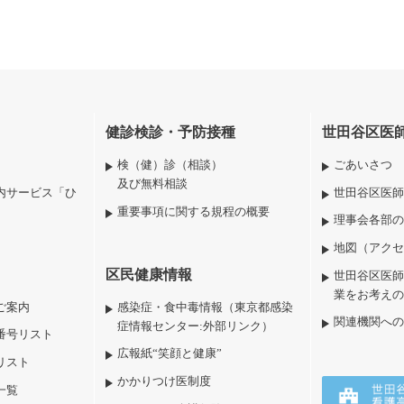
健診検診・予防接種
世田谷区医
検（健）診（相談）
ごあいさつ
及び無料相談
内サービス「ひ
世田谷区医師
重要事項に関する規程の概要
理事会各部の
地図（アクセ
区民健康情報
世田谷区医師
業をお考えの
ご案内
感染症・食中毒情報（東京都感染
関連機関への
症情報センター:外部リンク）
番号リスト
広報紙“笑顔と健康”
リスト
かかりつけ医制度
一覧