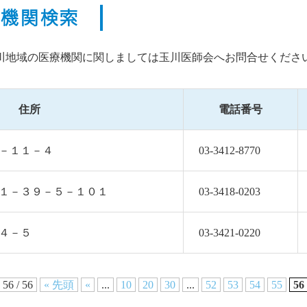
療機関検索
川地域の医療機関に関しましては玉川医師会へお問合せくださ
住所
電話番号
堂５－１１－４
03-3412-8770
茶屋１－３９－５－１０１
03-3418-0203
－４－５
03-3421-0220
56 / 56
« 先頭
«
...
10
20
30
...
52
53
54
55
56