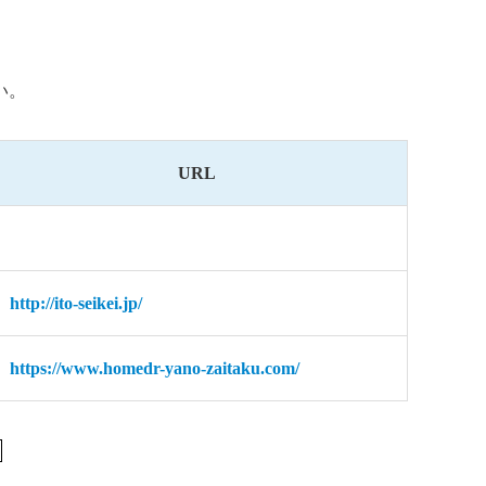
い。
URL
http://ito-seikei.jp/
https://www.homedr-yano-zaitaku.com/