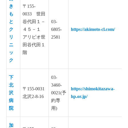
き
〒155-
も
0033 世田
と
谷代田１－
03-
ク
４５－１
6805-
https://akimoto-cl.com/
リ
アリビオ世
2581
ニ
田谷代田１
ッ
階
ク
下
03-
北
3460-
〒155-0031
https://shimokitazawa-
沢
0021(予
北沢2-8-16
hp.or.jp/
病
約専
院
用)
加