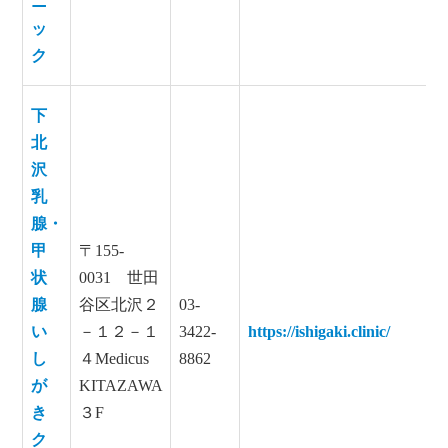
ニ
ッ
ク
下
北
沢
乳
腺・
甲
〒155-
状
0031 世田
腺
谷区北沢２
03-
い
－１２－１
3422-
https://ishigaki.clinic/
し
４Medicus
8862
が
KITAZAWA
き
３F
ク