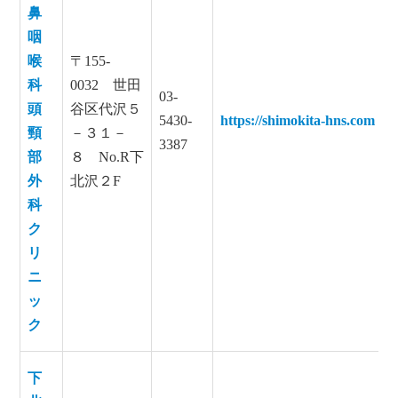
鼻
咽
喉
〒155-
科
0032 世田
03-
頭
谷区代沢５
5430-
https://shimokita-hns.com
頸
－３１－
3387
部
８ No.R下
外
北沢２F
科
ク
リ
ニ
ッ
ク
下