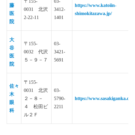
〒155-
03-
藤
https://www.katoiin-
0031 北沢
3412-
医
shimokitazawa.jp/
2-22-11
1401
院
大
〒155-
03-
谷
0032 代沢
3421-
医
５－９－７
5691
院
〒155-
佐々
0031 北沢
03-
木
２－８－
5790-
https://www.sasakiganka.com
眼
４ 松田ビ
2211
科
ル２Ｆ