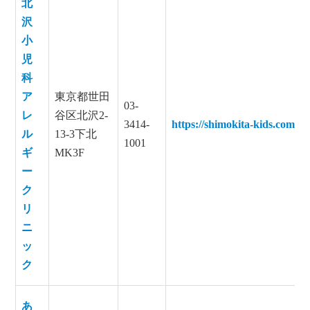
北
沢
小
児
科
ア
東京都世田
03-
レ
谷区北沢2‐
3414-
https://shimokita-kids.com/
ル
13‐3下北
1001
ギ
MK3F
ー
ク
リ
ニ
ッ
ク
あ