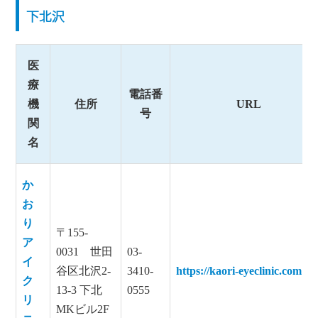
下北沢
医
療
電話番
機
住所
URL
号
関
名
か
お
り
〒155-
ア
0031 世田
03-
イ
谷区北沢2-
3410-
https://kaori-eyeclinic.com
ク
13-3 下北
0555
リ
MKビル2F