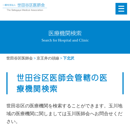
メ
ニ
ュ
ー
医療機関検索
を
Search for Hospital and Clinic
開
く
世田谷区医師会
>
京王井の頭線
>
下北沢
世田谷区医師会管轄の医
療機関検索
世田谷区の医療機関を検索することができます。玉川地
域の医療機関に関しましては玉川医師会へお問合せくだ
さい。