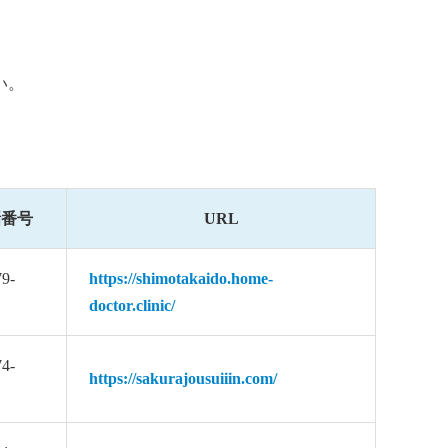
い。
話番号
URL
79-
https://shimotakaido.home-
doctor.clinic/
74-
https://sakurajousuiiin.com/