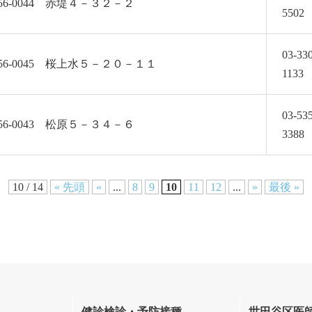
56-0044 赤堤４－３２－２
5502
03-33
56-0045 桜上水５－２０－１１
1133
03-53
56-0043 松原５－３４－６
3388
10 / 14
« 先頭
«
...
8
9
10
11
12
...
»
最後 »
健診検診・予防接種
世田谷区医