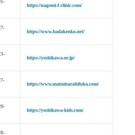
91-
https://nagomi-f-clinic.com/
27-
https://www.hadakenko.net/
23-
https://yoshikawa.or.jp/
27-
https://www.matsubarahifuka.com/
29-
https://yoshikawa-kids.com/
28-