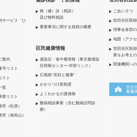
検（健）診（相談）
ごあいさつ
及び無料相談
内サービス「ひ
世田谷区医師
重要事項に関する規程の概要
理事会各部の
地図（アクセ
区民健康情報
世田谷区医師
業をお考えの
ご案内
感染症・食中毒情報（東京都感染
関連機関への
症情報センター:外部リンク）
番号リスト
広報紙“笑顔と健康”
リスト
かかりつけ医制度
一覧
よくわかる介護保険
事業リスト
難病相談事業（含む難病訪問診
療所（松原）
療）
療所（南烏山）