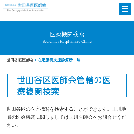
メ
ニ
ュ
ー
医療機関検索
を
Search for Hospital and Clinic
開
く
世田谷区医師会
>
在宅療養支援診療所 無
世田谷区医師会管轄の医
療機関検索
世田谷区の医療機関を検索することができます。玉川地
域の医療機関に関しましては玉川医師会へお問合せくだ
さい。