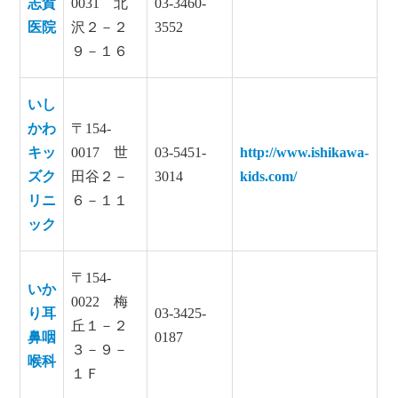
志賀
0031 北
03-3460-
医院
沢２－２
3552
９－１６
いし
かわ
〒154-
キッ
0017 世
03-5451-
http://www.ishikawa-
ズク
田谷２－
3014
kids.com/
リニ
６－１１
ック
〒154-
いか
0022 梅
り耳
03-3425-
丘１－２
鼻咽
0187
３－９－
喉科
１Ｆ