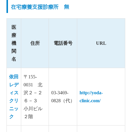
在宅療養支援診療所 無
医
療
機
住所
電話番号
URL
関
名
依田
〒155-
レデ
0031 北
ィス
沢２－２
03-3469-
http://yoda-
クリ
６－３
0828（代）
clinic.com/
ニッ
小川ビル
ク
２階