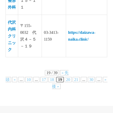
整形
１５－１
外科
１
代沢
〒155-
内科
0032 代
03-3413-
https://daizawa-
クリ
沢４－５
1159
naika.clinic/
ニッ
－１９
ク
19 / 39
« 先
頭
«
...
10
...
17
18
19
20
21
...
30
...
»
後 »