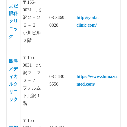
〒155-
よだ
0031 北
眼科
沢２－２
03-3469-
http://yoda-
クリ
６－３
0828
clinic.com/
ニッ
小川ビル
ク
２階
〒155-
島津
0031 北
メデ
沢２－２
ィカ
03-5430-
https://www.shimazu-
２－７
ルク
5556
med.com/
フォルム
リニ
下北沢１
ック
階
〒155-