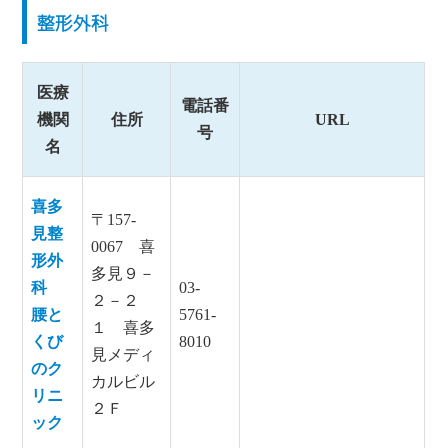
整形外科
医療
電話番
機関
住所
URL
号
名
喜多
〒157-
見整
0067 喜
形外
多見９－
科
03-
２－２
腰と
5761-
１ 喜多
くび
8010
見メディ
のク
カルビル
リニ
２Ｆ
ック