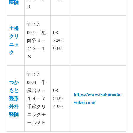
医院
１
〒157-
土橋
0072 祖
03-
クリ
師谷４－
3482-
ニッ
２３－１
9932
ク
８
〒157-
つか
0071 千
もと
歳台２－
03-
https://www.tsukamoto-
整形
１４－７
5429-
seikei.com/
外科
千歳クリ
4970
醫院
ニックモ
ール２Ｆ