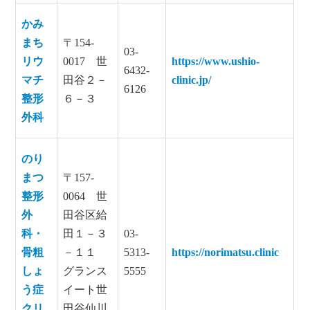
かみ
まち
〒154-
03-
リウ
0017 世
https://www.ushio-
6432-
マチ
田谷２－
clinic.jp/
6126
整形
６－３
外科
のり
まつ
〒157-
整形
0064 世
外
田谷区給
科・
田１－３
03-
骨粗
－１１
5313-
https://norimatsu.clinic
しょ
グランス
5555
う症
イート世
クリ
田谷仙川