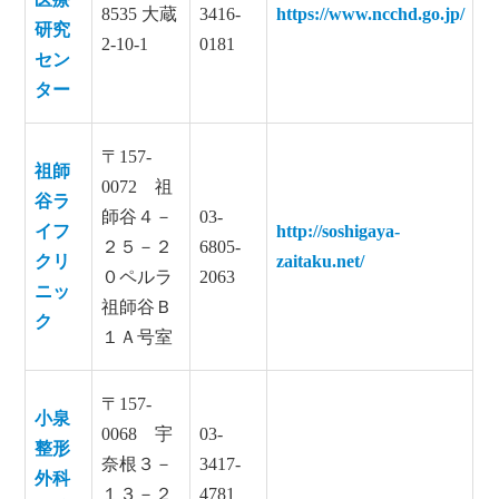
8535 大蔵
3416-
https://www.ncchd.go.jp/
研究
2-10-1
0181
セン
ター
〒157-
祖師
0072 祖
谷ラ
師谷４－
03-
イフ
http://soshigaya-
２５－２
6805-
クリ
zaitaku.net/
０ペルラ
2063
ニッ
祖師谷Ｂ
ク
１Ａ号室
〒157-
小泉
0068 宇
03-
整形
奈根３－
3417-
外科
１３－２
4781