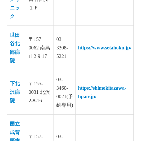
ニッ
１Ｆ
ク
世田
〒157-
03-
谷北
0062 南烏
3308-
https://www.setahoku.jp/
部病
山2-9-17
5221
院
03-
下北
〒155-
3460-
https://shimokitazawa-
沢病
0031 北沢
0021(予
hp.or.jp/
院
2-8-16
約専用)
国立
成育
〒157-
03-
医療