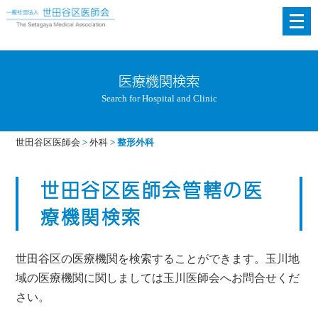
メ
ニ
ュ
ー
医療機関検索
を
Search for Hospital and Clinic
開
く
世田谷区医師会
>
外科
>
整形外科
世田谷区医師会管轄の医
療機関検索
世田谷区の医療機関を検索することができます。玉川地
域の医療機関に関しましては玉川医師会へお問合せくだ
さい。