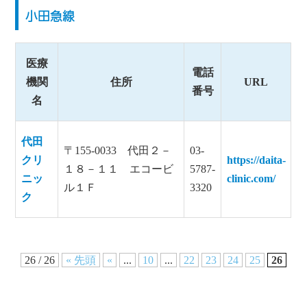
小田急線
医療
電話
機関
住所
URL
番号
名
代田
〒155-0033 代田２－
03-
クリ
https://daita-
１８－１１ エコービ
5787-
ニッ
clinic.com/
ル１Ｆ
3320
ク
26 / 26
« 先頭
«
...
10
...
22
23
24
25
26