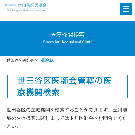
メ
ニ
ュ
ー
医療機関検索
を
Search for Hospital and Clinic
開
く
世田谷区医師会
>
小田急線
世田谷区医師会管轄の医
療機関検索
世田谷区の医療機関を検索することができます。玉川地
域の医療機関に関しましては玉川医師会へお問合せくだ
さい。