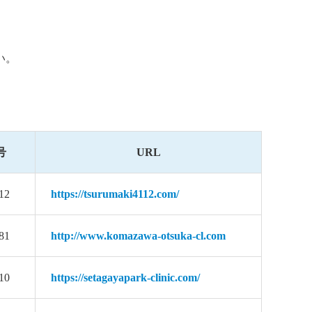
い。
号
URL
12
https://tsurumaki4112.com/
81
http://www.komazawa-otsuka-cl.com
10
https://setagayapark-clinic.com/