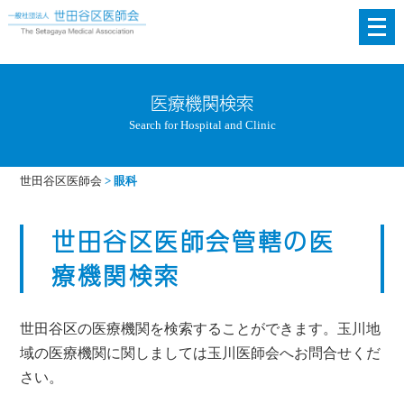
メ
ニ
ュ
ー
医療機関検索
を
Search for Hospital and Clinic
開
く
世田谷区医師会
>
眼科
世田谷区医師会管轄の医
療機関検索
世田谷区の医療機関を検索することができます。玉川地
域の医療機関に関しましては玉川医師会へお問合せくだ
さい。