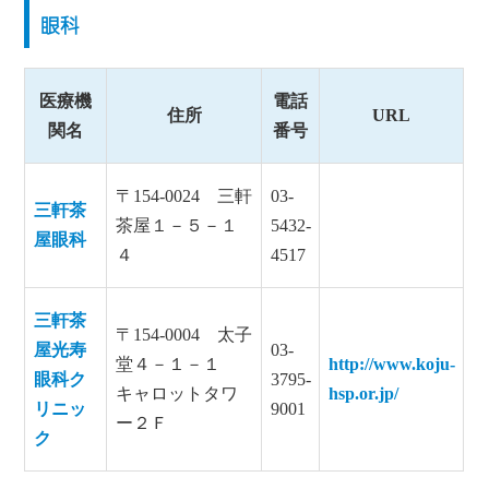
眼科
医療機
電話
住所
URL
関名
番号
〒154-0024 三軒
03-
三軒茶
茶屋１－５－１
5432-
屋眼科
４
4517
三軒茶
〒154-0004 太子
屋光寿
03-
堂４－１－１
http://www.koju-
眼科ク
3795-
キャロットタワ
hsp.or.jp/
リニッ
9001
ー２Ｆ
ク