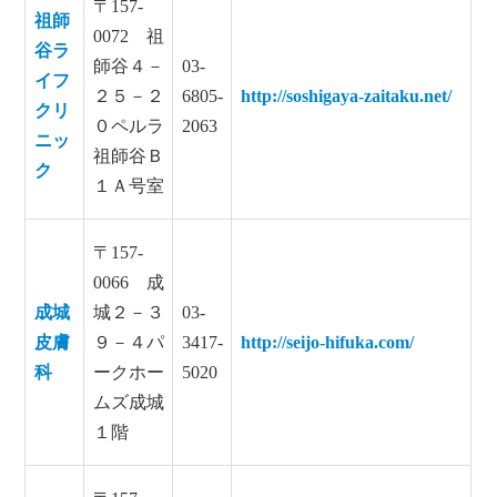
〒157-
祖師
0072 祖
谷ラ
師谷４－
03-
イフ
２５－２
6805-
http://soshigaya-zaitaku.net/
クリ
０ペルラ
2063
ニッ
祖師谷Ｂ
ク
１Ａ号室
〒157-
0066 成
成城
城２－３
03-
皮膚
９－４パ
3417-
http://seijo-hifuka.com/
科
ークホー
5020
ムズ成城
１階