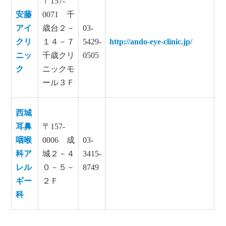
〒157-
安藤
0071 千
アイ
歳台２－
03-
クリ
１４－７
5429-
http://ando-eye-clinic.jp/
ニッ
千歳クリ
0505
ク
ニックモ
ール３Ｆ
西城
耳鼻
〒157-
咽喉
0006 成
03-
科ア
城２－４
3415-
レル
０－５－
8749
ギー
２Ｆ
科