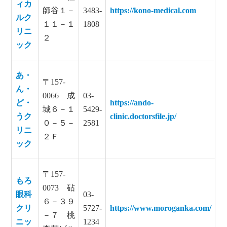
ィカ
師谷１－
3483-
https://kono-medical.com
ルク
１１－１
1808
リニ
２
ック
あ・
〒157-
ん・
0066 成
03-
ど・
https://ando-
城６－１
5429-
うク
clinic.doctorsfile.jp/
０－５－
2581
リニ
２Ｆ
ック
〒157-
もろ
0073 砧
眼科
03-
６－３９
クリ
5727-
https://www.moroganka.com/
－７ 桃
ニッ
1234