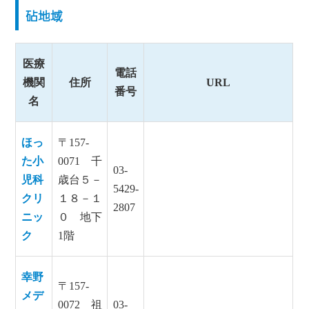
砧地域
医療
電話
機関
住所
URL
番号
名
ほっ
〒157-
た小
0071 千
03-
児科
歳台５－
5429-
クリ
１８－１
2807
ニッ
０ 地下
ク
1階
幸野
〒157-
メデ
0072 祖
03-