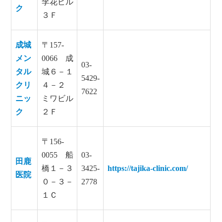
李花ビル
ク
３Ｆ
成城
〒157-
メン
0066 成
03-
タル
城６－１
5429-
クリ
４－２
7622
ニッ
ミワビル
ク
２Ｆ
〒156-
0055 船
03-
田鹿
橋１－３
3425-
https://tajika-clinic.com/
医院
０－３－
2778
１Ｃ