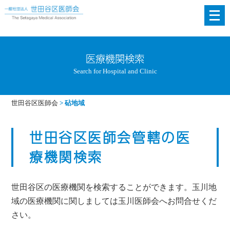
メ
ニ
ュ
ー
医療機関検索
を
Search for Hospital and Clinic
開
く
世田谷区医師会
>
砧地域
世田谷区医師会管轄の医
療機関検索
世田谷区の医療機関を検索することができます。玉川地
域の医療機関に関しましては玉川医師会へお問合せくだ
さい。