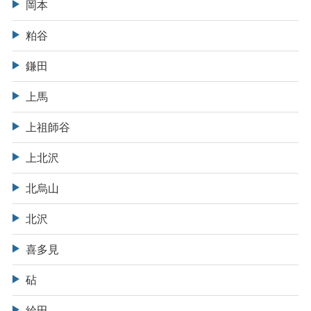
岡本
粕谷
鎌田
上馬
上祖師谷
上北沢
北烏山
北沢
喜多見
砧
給田