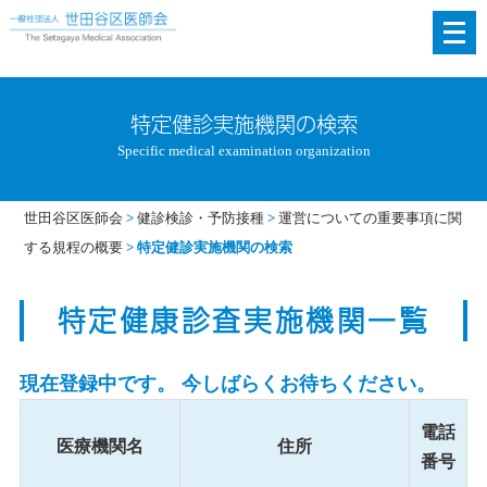
メ
ニ
ュ
ー
特定健診実施機関の検索
を
Specific medical examination organization
開
く
世田谷区医師会
>
健診検診・予防接種
>
運営についての重要事項に関
する規程の概要
>
特定健診実施機関の検索
特定健康診査実施機関一覧
現在登録中です。 今しばらくお待ちください。
電話
医療機関名
住所
番号