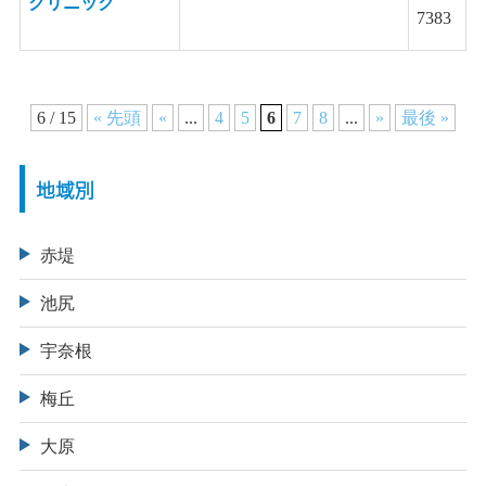
クリニック
7383
6 / 15
« 先頭
«
...
4
5
6
7
8
...
»
最後 »
地域別
赤堤
池尻
宇奈根
梅丘
大原