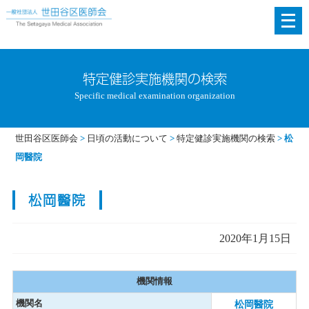
メ
ニ
ュ
ー
特定健診実施機関の検索
を
Specific medical examination organization
開
く
世田谷区医師会
>
日頃の活動について
>
特定健診実施機関の検索
>
松
岡醫院
松岡醫院
2020年1月15日
機関情報
機関名
松岡醫院