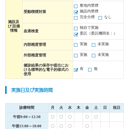
敷地内禁煙
施設内禁煙
受動喫煙対策
完全分煙
なし
施設及
び 設備
独自で実施
情報
血液検査
委託（委託機関名：）
実施
未実施
内部精度管理
実施
未実施
外部精度管理
健診結果の保存や提出にお
有
無
ける標準的な電子的様式の
使用
実施日及び実施時間
診療時間
月
火
水
木
金
土
日
祝日
午前9:00～12:30
〇
〇
〇
〇
〇
午後15:00～18:00
〇
〇
〇
〇