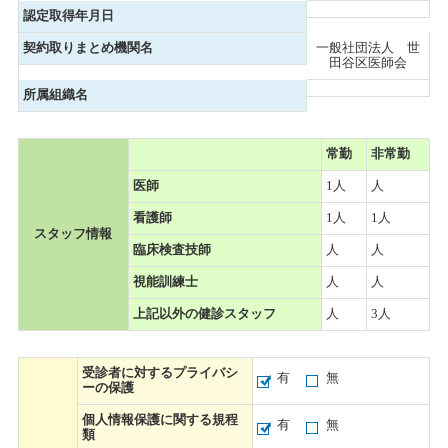
認定取得年月日
契約取りまとめ機関名
一般社団法人 世
田谷区医師会
所属組織名
常勤
非常勤
医師
1人
人
看護師
1人
1人
スタッフ情報
臨床検査技師
人
人
視能訓練士
人
人
上記以外の健診スタッフ
人
3人
受診者に対するプライバシ
有
無
ーの保護
個人情報保護に関する規程
有
無
類