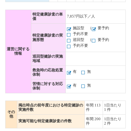
特定健康診査の単
7,857円以下／人
価
施設型
（
要予約
予約不要
特定健康診査の実
施形態
巡回型
（
要予約
予約不要
運営に関する
情報
巡回型健診の実施
地域
救急時の応急処置
有
無
体制
苦情に対する対応
有
無
体制
掲出時点の前年度における特定健診の
年間 113
1日当たり
実施件数
件
1 件
その
他
年間 200
1日当たり
実施可能な特定健康診査の件数
件
2 件