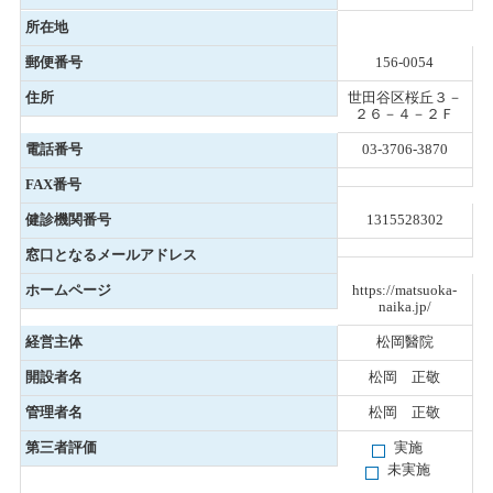
所在地
郵便番号
156-0054
住所
世田谷区桜丘３－
２６－４－２Ｆ
電話番号
03-3706-3870
FAX番号
健診機関番号
1315528302
窓口となるメールアドレス
ホームページ
https://matsuoka-
naika.jp/
経営主体
松岡醫院
開設者名
松岡 正敬
管理者名
松岡 正敬
第三者評価
実施
未実施