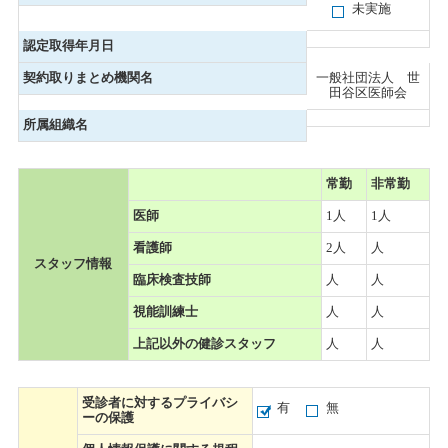
未実施
認定取得年月日
契約取りまとめ機関名
一般社団法人 世
田谷区医師会
所属組織名
常勤
非常勤
医師
1人
1人
看護師
2人
人
スタッフ情報
臨床検査技師
人
人
視能訓練士
人
人
上記以外の健診スタッフ
人
人
受診者に対するプライバシ
有
無
ーの保護