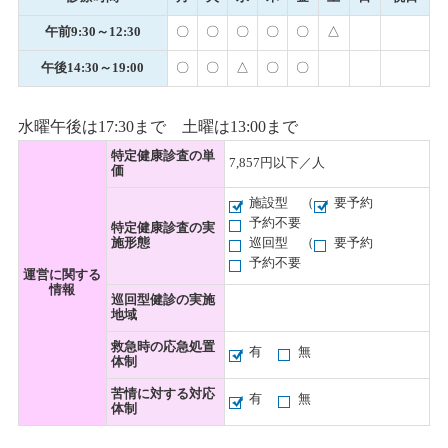
午前9:30～12:30
〇
〇
〇
〇
〇
△
午後14:30～19:00
〇
〇
△
〇
〇
水曜午後は17:30まで 土曜は13:00まで
特定健康診査の単
7,857円以下／人
価
施設型
（
要予約
予約不要
特定健康診査の実
施形態
巡回型
（
要予約
予約不要
運営に関する
情報
巡回型健診の実施
地域
救急時の応急処置
有
無
体制
苦情に対する対応
有
無
体制