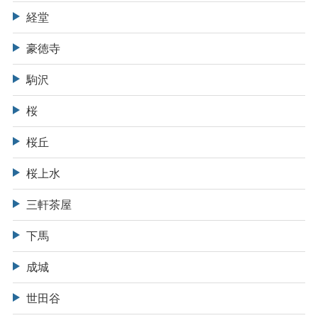
経堂
豪徳寺
駒沢
桜
桜丘
桜上水
三軒茶屋
下馬
成城
世田谷