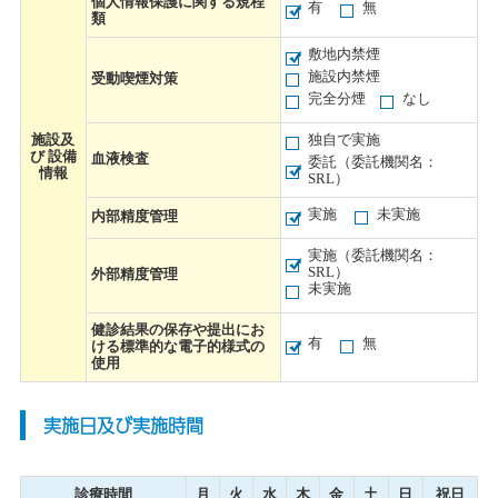
個人情報保護に関する規程
有
無
類
敷地内禁煙
施設内禁煙
受動喫煙対策
完全分煙
なし
施設及
独自で実施
び 設備
血液検査
委託（委託機関名：
情報
SRL）
実施
未実施
内部精度管理
実施（委託機関名：
SRL）
外部精度管理
未実施
健診結果の保存や提出にお
有
無
ける標準的な電子的様式の
使用
実施日及び実施時間
診療時間
月
火
水
木
金
土
日
祝日