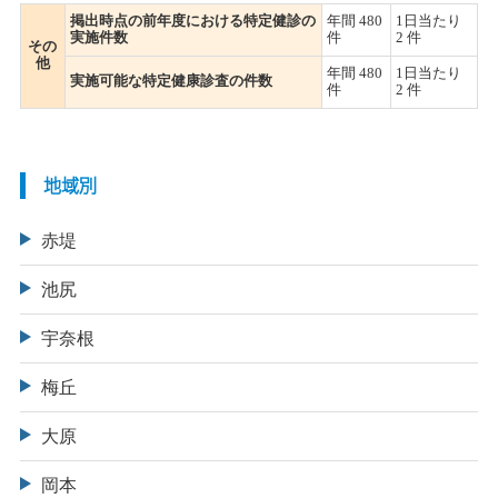
掲出時点の前年度における特定健診の
年間 480
1日当たり
実施件数
件
2 件
その
他
年間 480
1日当たり
実施可能な特定健康診査の件数
件
2 件
地域別
赤堤
池尻
宇奈根
梅丘
大原
岡本