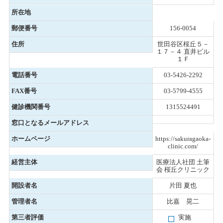
所在地
郵便番号
156-0054
住所
世田谷区桜丘５－
１７－４ 直井ビル
１Ｆ
電話番号
03-5426-2292
FAX番号
03-5799-4555
健診機関番号
1315524491
窓口となるメールアドレス
ホームページ
https://sakuragaoka-
clinic.com/
経営主体
医療法人社団 土筆
会 桜丘クリニック
開設者名
片田 夏也
管理者名
比嘉 晃二
第三者評価
実施