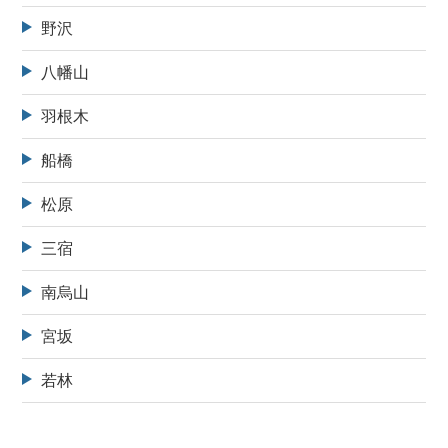
野沢
八幡山
羽根木
船橋
松原
三宿
南烏山
宮坂
若林