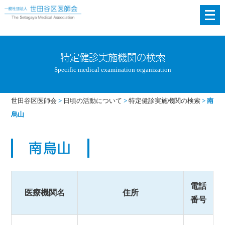
メ
ニ
ュ
ー
特定健診実施機関の検索
を
Specific medical examination organization
開
く
世田谷区医師会
>
日頃の活動について
>
特定健診実施機関の検索
>
南
烏山
南烏山
電話
医療機関名
住所
番号