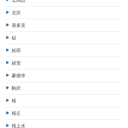
北烏山
北沢
喜多見
砧
給田
経堂
豪徳寺
駒沢
桜
桜丘
桜上水