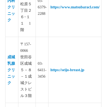
内科
03-
松原５
クリ
6379-
https://www.matsubaracl.com/
丁目２
ニッ
2288
６−１
ク
１ 1
階
〒157-
0066
成城
世田谷
乳腺
区成城
03-
クリ
５－８
6411-
https://seijo-breast.jp
ニッ
－１成
3456
ク
城クレ
ストビ
ル３階