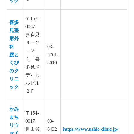
ック
Ｆ
〒157-
喜多
0067
見整
喜多見
形外
９－２
科
03-
－２
腰と
5761-
１ 喜
くび
8010
多見メ
のク
ディカ
リニ
ルビル
ック
２Ｆ
かみ
〒154-
まち
0017
03-
リウ
世田谷
6432-
https://www.ushio-clinic.jp/
マチ