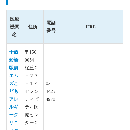
医療
電話
機関
住所
URL
番号
名
千歳
〒156-
船橋
0054
駅前
桜丘２
エム
－２７
ズこ
－１４
03-
ども
セレン
3425-
アレ
ディピ
4970
ルギ
ティ医
ーク
療セン
リニ
ター２