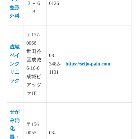
２－６
6126
整形
－３
外科
〒157-
0066
成城
世田谷
ペイ
03-
区成城
ンク
3482-
https://seijo-pain.com
6-16-6
リニ
1101
成城ピ
ック
アッツ
ァ1F
せが
み消
〒156-
化
0055
03-
器・