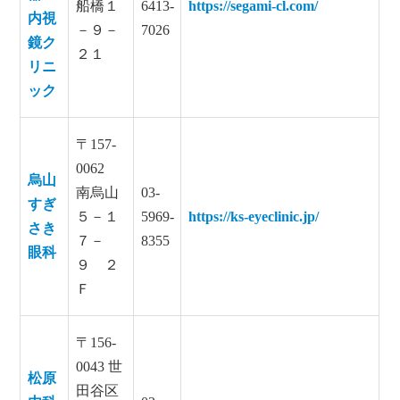
船橋１
6413-
https://segami-cl.com/
内視
－９－
7026
鏡ク
２１
リニ
ック
〒157-
0062
烏山
南烏山
03-
すぎ
５－１
5969-
https://ks-eyeclinic.jp/
さき
７－
8355
眼科
９ ２
Ｆ
〒156-
0043 世
松原
田谷区