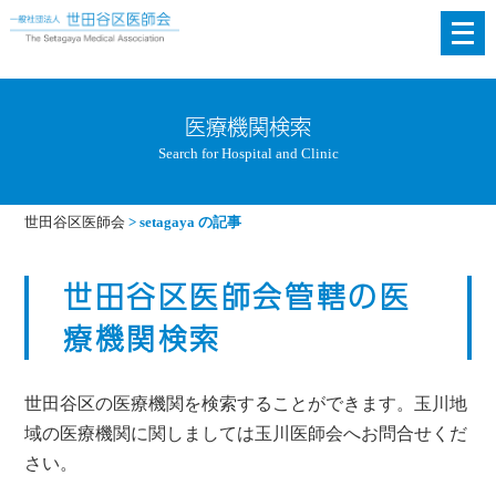
メ
ニ
ュ
ー
医療機関検索
を
Search for Hospital and Clinic
開
く
世田谷区医師会
>
setagaya の記事
世田谷区医師会管轄の医
療機関検索
世田谷区の医療機関を検索することができます。玉川地
域の医療機関に関しましては玉川医師会へお問合せくだ
さい。