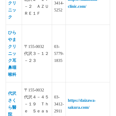
クリ
3414-
－２ ＡＺＵ
clinic.com/
ニッ
5252
ＲＥ１Ｆ
ク
ひら
やま
クリ
〒155-0032
03-
ニッ
代沢３－１２
5779-
ク耳
－２３
1835
鼻咽
喉科
〒155-0032
代沢
代沢４－４５
03-
さく
https://daizawa-
－１９ Ｔｈ
3412-
ら醫
sakura.com/
ｅ Ｓｅａｓ
2911
院