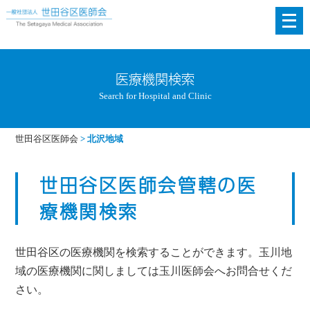
メ
ニ
ュ
ー
医療機関検索
を
Search for Hospital and Clinic
開
く
世田谷区医師会
>
北沢地域
世田谷区医師会管轄の医
療機関検索
世田谷区の医療機関を検索することができます。玉川地
域の医療機関に関しましては玉川医師会へお問合せくだ
さい。