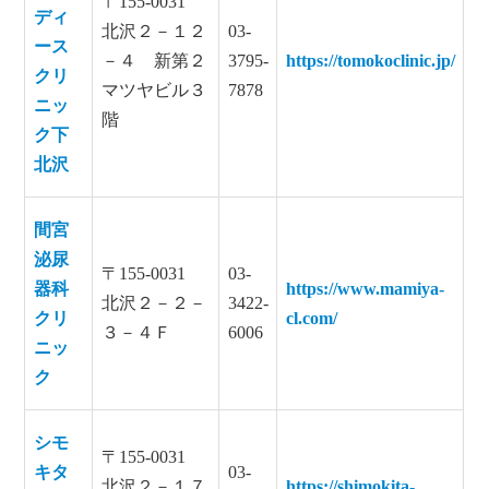
〒155-0031
ディ
北沢２－１２
03-
ース
－４ 新第２
3795-
https://tomokoclinic.jp/
クリ
マツヤビル３
7878
ニッ
階
ク下
北沢
間宮
泌尿
〒155-0031
03-
器科
https://www.mamiya-
北沢２－２－
3422-
クリ
cl.com/
３－４Ｆ
6006
ニッ
ク
シモ
〒155-0031
キタ
03-
北沢２－１７
https://shimokita-