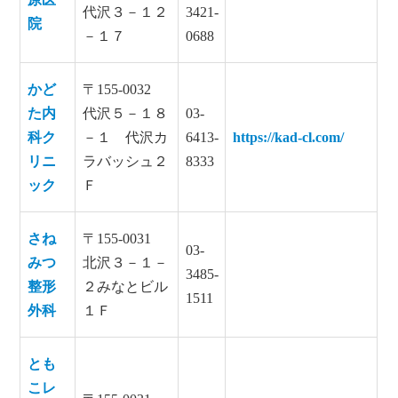
代沢３－１２
3421-
院
－１７
0688
かど
〒155-0032
た内
代沢５－１８
03-
科ク
－１ 代沢カ
6413-
https://kad-cl.com/
リニ
ラバッシュ２
8333
ック
Ｆ
さね
〒155-0031
03-
みつ
北沢３－１－
3485-
整形
２みなとビル
1511
外科
１Ｆ
とも
こレ